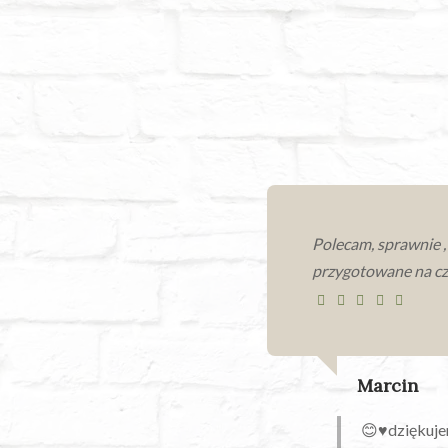
Polecam, sprawnie 
przygotowane na cz
Marcin
😊♥️dziękuje