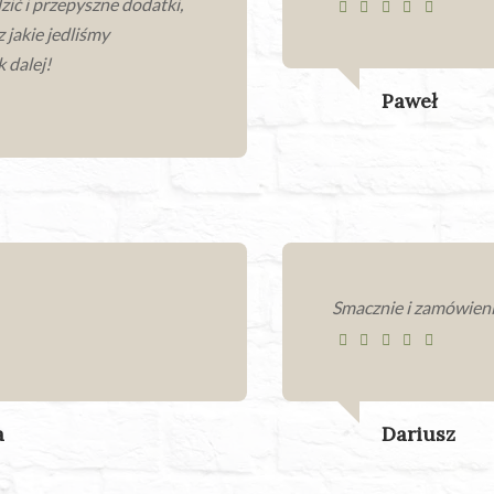
zić i przepyszne dodatki,
z jakie jedliśmy
k dalej!
Paweł
Smacznie i zamówieni
a
Dariusz