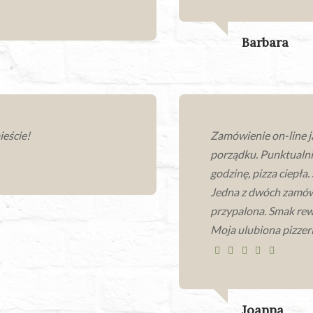
Barbara
ieście!
Zamówienie on-line j
porządku. Punktualn
godzinę, pizza ciepła.
Jedna z dwóch zamów
przypalona. Smak rewe
Moja ulubiona pizzeri
Joanna