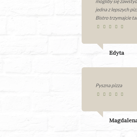
mogliby się zawstyd
jedna z lepszych piz
Bistro trzymajcie ta
Edyta
Pyszna pizza
Magdalen