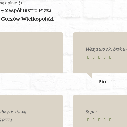
ną opinię 🙌
~ Zespół Bistro Pizza
Gorzów Wielkopolski
Wszystko ok , brak u
Piotr
ybką dostawą.
Super
 pizzą.