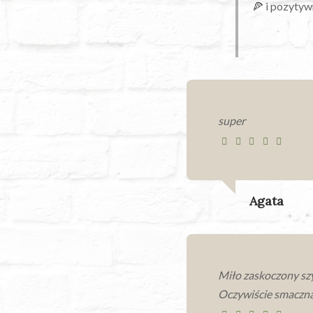
🍕 i pozytyw
super
Agata
Miło zaskoczony sz
Oczywiście smaczną