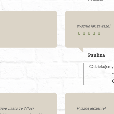
pysznie jak zawsze!
Paulina
😊dziekujemy
ziwe ciasto ze Włosi
Pyszne jedzenie!