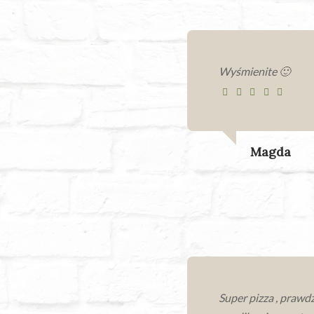
Wyśmienite 🙂
Magda
Super pizza , prawd