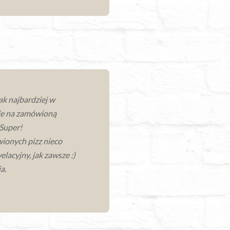
ak najbardziej w
ie na zamówioną
 Super!
ionych pizz nieco
lacyjny, jak zawsze :)
a.